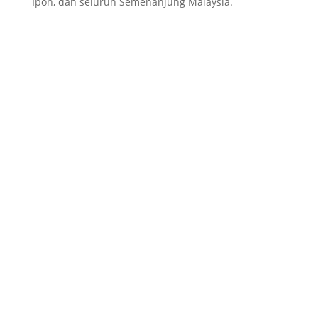
Ipoh, dan seluruh Semenanjung Malaysia.
Kos perkhidmatan lori kontena adalah
bergantung kepada faktor-faktor berikut: