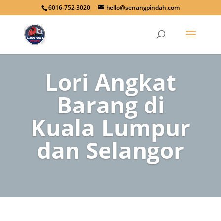
6016-752-3020
hello@senangpindah.com
Lori Angkat
Barang di
Kuala Lumpur
dan Selangor