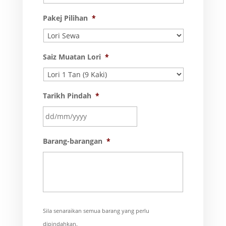
Pakej Pilihan
*
Saiz Muatan Lori
*
Tarikh Pindah
*
DD
Barang-barangan
*
slash
MM
slash
YYYY
Sila senaraikan semua barang yang perlu
dipindahkan.