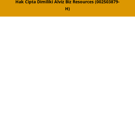
Hak Cipta Dimiliki Alviz Biz Resources (002503879-
H)