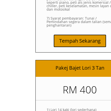
seperti piano, peti ais jenis komersial /
chiller, peti keselamatan, mesin layan d
dan motosikal
7) Syarat pembayaran: Tunai /
Pemindahan segera dalam talian (sem
penghantaran)
Tempah Sekarang
Pakej Bajet Lori 3 Tan
RM 400
1)
Lori 14 kaki (lori sederhana)