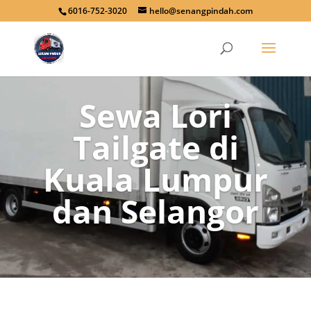
6016-752-3020
hello@senangpindah.com
Sewa Lori
Tailgate di
Kuala Lumpur
dan Selangor