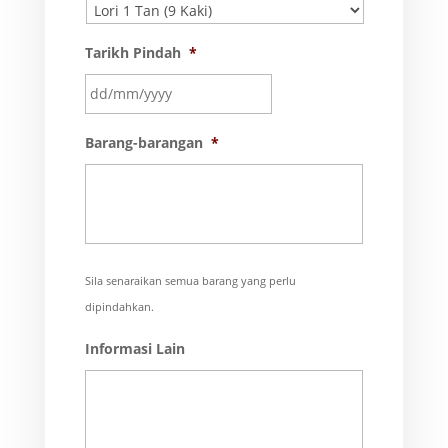
Tarikh Pindah
*
DD
Barang-barangan
*
slash
MM
slash
YYYY
Sila senaraikan semua barang yang perlu
dipindahkan.
Informasi Lain