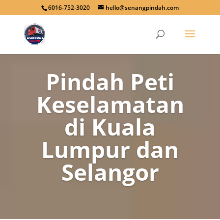
6016-752-3020
hello@senangpindah.com
Pindah Peti
Keselamatan
di Kuala
Lumpur dan
Selangor