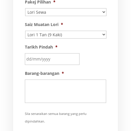
Pakej Pilihan
*
Saiz Muatan Lori
*
Tarikh Pindah
*
DD
Barang-barangan
*
slash
MM
slash
YYYY
Sila senaraikan semua barang yang perlu
dipindahkan.