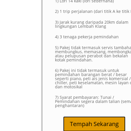
1)
Lori 14 kaki (lori sederhana)
2)
1 trip perjalanan (dari titik A ke titik
3) Jarak kurang daripada 20km dalam
lingkungan Lembah Klang
4) 3 tenaga pekerja pemindahan
5) Pakej tidak termasuk servis tambah
membungkus, memasang, membongk
atau pelupusan perabot dan bekalan
kotak pemindahan.
6) Pakej ini tidak termasuk untuk
pemindahan barangan berat / besar
seperti piano, peti ais jenis komersial /
chiller, peti keselamatan, mesin layan d
dan motosikal
7) Syarat pembayaran: Tunai /
Pemindahan segera dalam talian (sem
penghantaran)
Tempah Sekarang