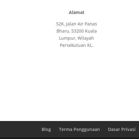
Alamat
52K, Jalan Air Panas
Bharu, 53200 Kuala
Lumpur, Wilayah
Persekutuan KL.
Blog
Terma Penggunaan
Dasar Privasi