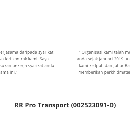
kerjasama daripada syarikat
“ Organisasi kami telah m
 lori kontrak kami. Saya
anda sejak Januari 2019 u
ukan pekerja syarikat anda
kami ke Ipoh dan Johor Ba
lama ini.”
memberikan perkhidmatan 
RR Pro Transport (
002523091-D
)