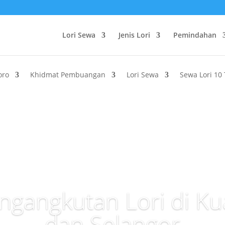
Lori Sewa
Jenis Lori
Pemindahan
oro
Khidmat Pembuangan
Lori Sewa
Sewa Lori 10
ngangkutan Lori di K
dan Selangor