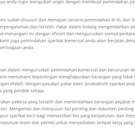
ya anda ingin mengubah angin dengan membuat pemindahan peja
ami sudah disusun dan menepati senario pemindahan di KL dan 
erpengalaman dan terlatih. Pakar dalam
bidang
mengendalikan pe
uk menangani ini dengan efisien dan menguruskan semua perkara
kami juga pemindahan syarikat komersial anda akan berjalan den
erniagaan anda.
laman dalam menguruskan pemindahan komersial dan berurusan deng
 Kami memahami kepentingan menghapuskan barangan yang tidak 
n efektif. Dengan pasukan pakar kami, produktiviti syarikat anda
a yang pendek sahaja.
lukan pekerja yang terlatih dan memindahkan barangan pejaba
stri. Mengemas dan menyusun fail penting dan dokumen penting j
pun syarikat kecil bagi memastikan kos yang berpatutan, dan me
mempunyai
lesen
dan
permit
untuk menyediakan
tempat kerja
yang