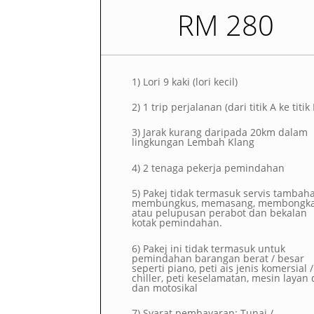
RM 280
1)
Lori 9 kaki (lori kecil)
2)
1 trip perjalanan (dari titik A ke titik
3) Jarak kurang daripada 20km dalam
lingkungan Lembah Klang
4) 2 tenaga pekerja pemindahan
5) Pakej tidak termasuk servis tambah
membungkus, memasang, membongk
atau pelupusan perabot dan bekalan
kotak pemindahan.
6) Pakej ini tidak termasuk untuk
pemindahan barangan berat / besar
seperti piano, peti ais jenis komersial /
chiller, peti keselamatan, mesin layan d
dan motosikal
7) Syarat pembayaran: Tunai /