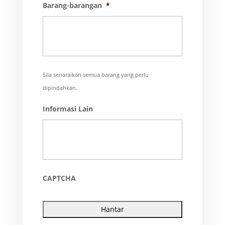
Barang-barangan
*
slash
MM
slash
YYYY
Sila senaraikan semua barang yang perlu
dipindahkan.
Informasi Lain
CAPTCHA