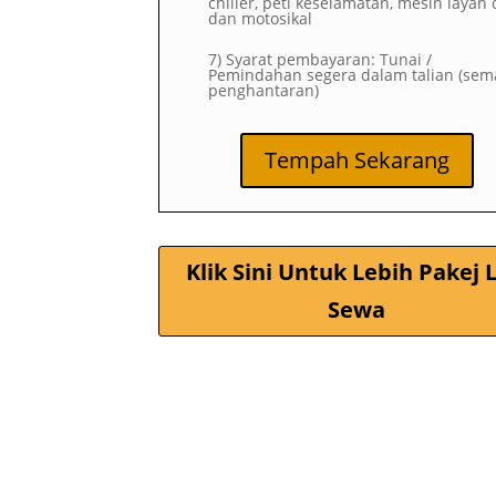
chiller, peti keselamatan, mesin layan d
dan motosikal
7) Syarat pembayaran: Tunai /
Pemindahan segera dalam talian (sem
penghantaran)
Tempah Sekarang
Klik Sini Untuk Lebih Pakej L
Sewa