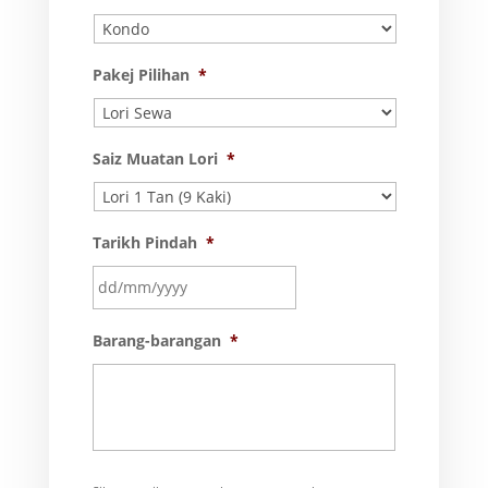
Pakej Pilihan
*
Saiz Muatan Lori
*
Tarikh Pindah
*
DD
Barang-barangan
*
slash
MM
slash
YYYY