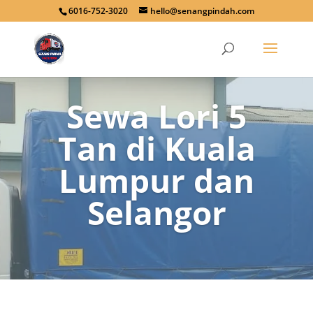
6016-752-3020
hello@senangpindah.com
Sewa Lori 5
Tan di Kuala
Lumpur dan
Selangor