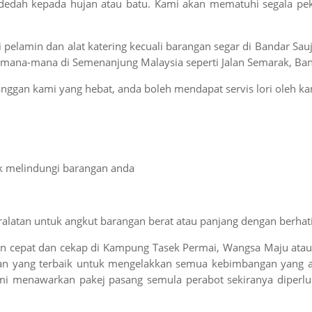
rdedah kepada hujan atau batu. Kami akan mematuhi segala pek
pelamin dan alat katering kecuali barangan segar di Bandar Sa
 mana-mana di Semenanjung Malaysia seperti Jalan Semarak, Ba
ggan kami yang hebat, anda boleh mendapat servis lori oleh kam
uk melindungi barangan anda
atan untuk angkut barangan berat atau panjang dengan berhati
n cepat dan cekap di Kampung Tasek Permai, Wangsa Maju atau S
an yang terbaik untuk mengelakkan semua kebimbangan yang a
ami menawarkan pakej pasang semula perabot sekiranya diper