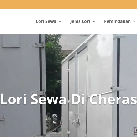
Lori Sewa
Jenis Lori
Pemindahan
Lori Sewa Di Chera