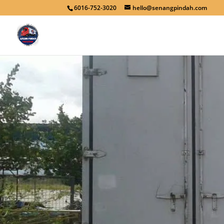
6016-752-3020
hello@senangpindah.com