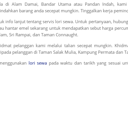
nda di Alam Damai, Bandar Utama atau Pandan Indah, kam
ndahkan barang anda secepat mungkin. Tinggalkan kerja pemind
ntuk info lanjut tentang servis lori sewa. Untuk pertanyaan, hubu
atau hantar emel sekarang untuk mendapatkan sebut harga percuma
alam, Sri Rampai, dan Taman Connaught.
idmat pelanggan kami melalui talian secepat mungkin. Khidm
daripada pelanggan di Taman Salak Mulia, Kampung Permata dan 
h menggunakan
lori sewa
pada waktu dan tarikh yang sesuai un