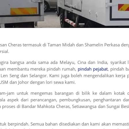
asan Cheras termasuk di Taman Midah dan Shamelin Perkasa denga
sial.
ira bangsa anda sama ada Melayu, Cina dan India, syarikat
ujuan membantu mereka pindah rumah,
pindah pejabat
, pindah b
Len Seng dan Selangor. Kami juga boleh mengendalikan kerja p
 USM dan Johor dengan lori sewa kami.
am-jam untuk mengemas barangan di bilik ke dalam kotak 
ala aspek dari perancangan, pembungkusan, penghantaran 
n proses di Bandar Mahkota Cheras, Setiawangsa dan Sungai Bes
ntuk berpindah. Semua bahan disediakan dan kami akan memast