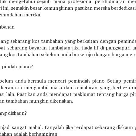
tuk mengetahui sejauh mana profesional perkhidmatan mer
i ini, semakin besar kemungkinan pasukan mereka berdedikasi
pemindahan mereka.
ambahan
ntang sebarang kos tambahan yang berkaitan dengan pemind
at sebarang bayaran tambahan jika tiada lif di pangsapuri a
ntang kos tambahan sebelum anda bersetuju dengan harga mere
 pindah piano?
sebelum anda bermula mencari pemindah piano. Setiap pemi
 kerana ia mengambil masa dan kemahiran yang berbeza u
kasi lain. Pastikan anda mendapat maklumat tentang harga pi
aran tambahan mungkin dikenakan.
ang diskaun?
adi sangat mahal. Tanyalah jika terdapat sebarang diskaun 
dahan adalah berhampiran.