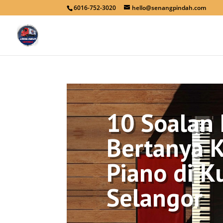
6016-752-3020
hello@senangpindah.com
10 Soalan 
Bertanya K
Piano di K
Selangor