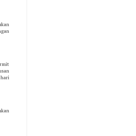
ukan
ngan
rmit
usan
hari
hkan