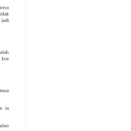
anya
idak
jadi
alah
 kos
emua
n ia
alan