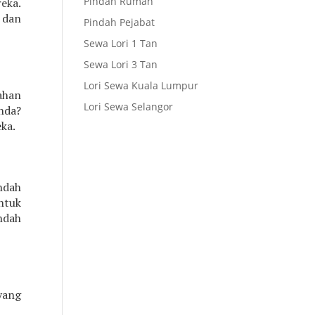
Pindah Rumah
eka.
 dan
Pindah Pejabat
Sewa Lori 1 Tan
Sewa Lori 3 Tan
Lori Sewa Kuala Lumpur
ahan
Lori Sewa Selangor
nda?
ka.
ndah
ntuk
ndah
yang